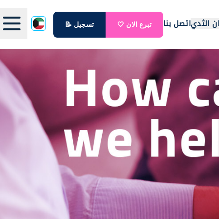
ن الثدي
اتصل بنا
تبرع الان 🤍
تسجيل 📝